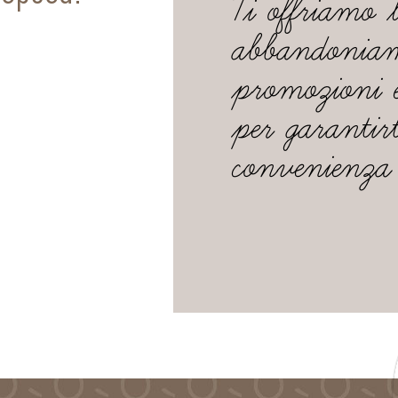
Ti offriamo 
abbandoniam
promozioni e
per garantirt
convenienza 