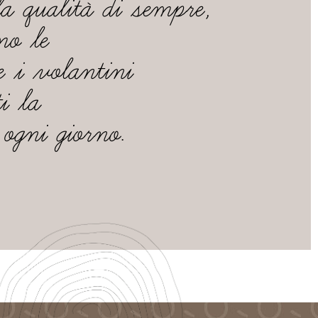
la qualità di sempre,
o le
 i volantini
i la
ogni giorno.