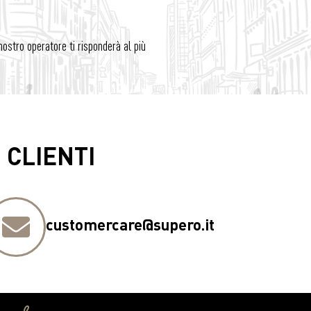
nostro operatore ti risponderà al più
 CLIENTI
customercare@supero.it