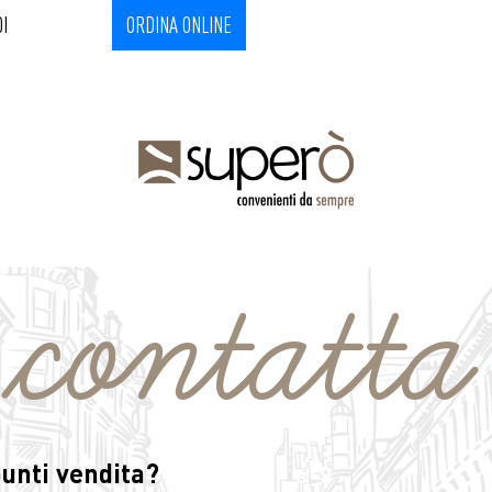
I
ORDINA ONLINE
contatta
punti vendita?